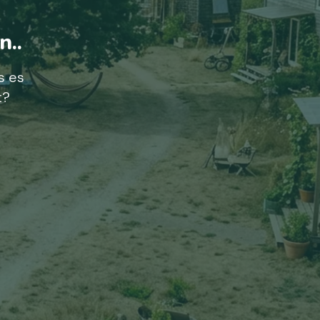
n..
s es
t?