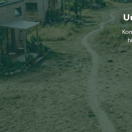
Uu
Kom
h