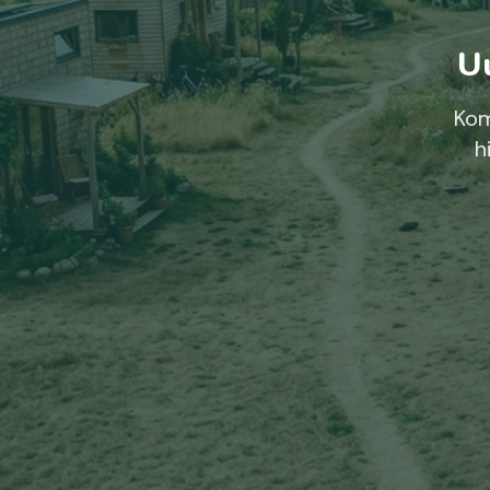
Uu
Kom
h