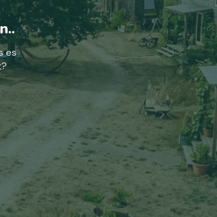
n..
s es
t?