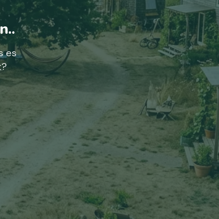
n..
s es
t?