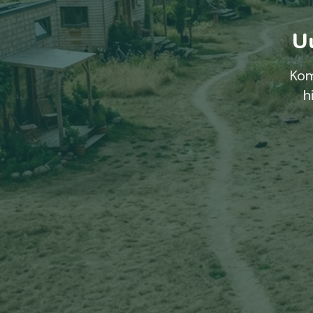
Uu
Kom
h