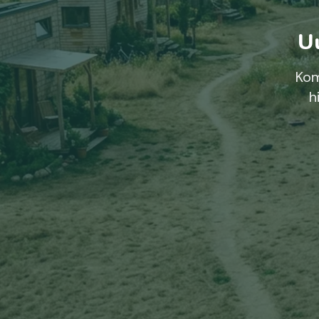
Uu
Kom
h