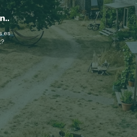
n..
s es
t?