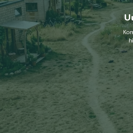
Uu
Kom
h