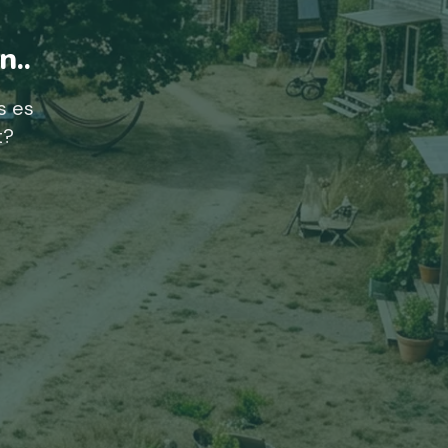
n..
s es
t?