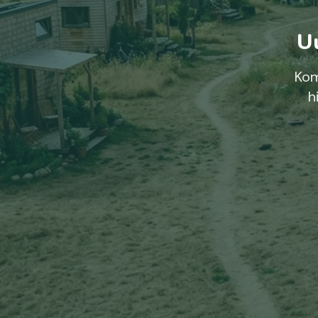
Uu
Kom
h