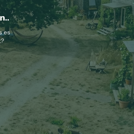
n..
s es
t?