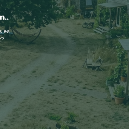
n..
s es
t?