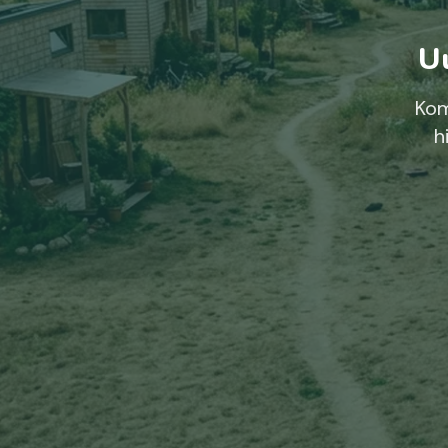
Uu
Kom
h