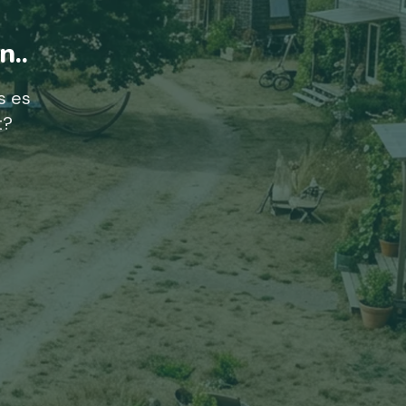
n..
s es
t?