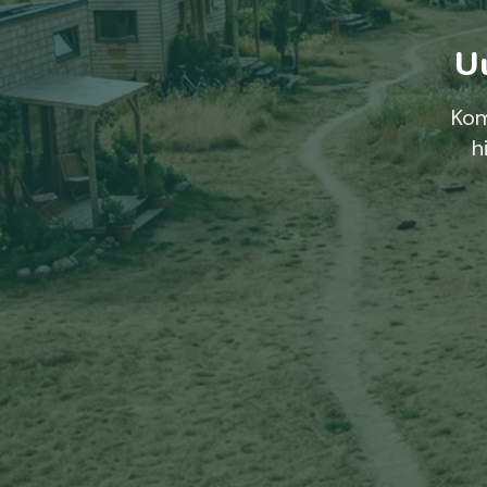
Uu
Kom
h