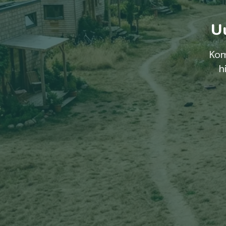
Uu
Kom
h