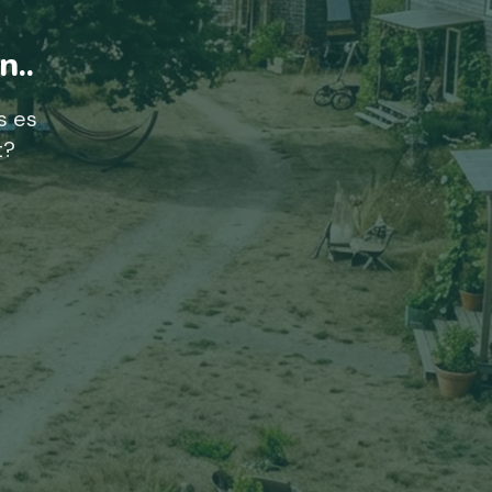
n..
s es
t?