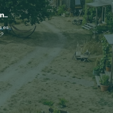
n..
s es
t?