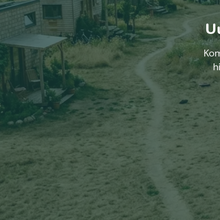
Uu
Kom
h