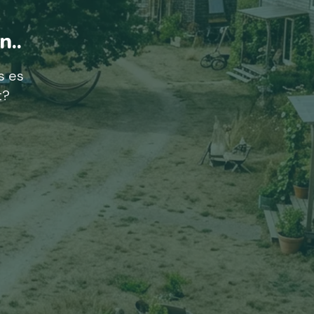
n..
s es
t?