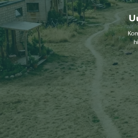
Uu
Kom
h